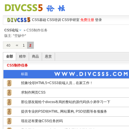
CSS基础
CSS培训
CSS学研室
免费注册
登录
CSS论坛
» CSS制作任务
版主: *空缺中*
‹‹
40
1
2
全部
精华
商品
悬赏
CSS制作任务
标题
招兼/全职HTML5+CSS3前端人员，在家工作！
求制作网页CSS
那位朋友能给个divcss布局的整站的源代码供小弟学习一下
提供专业的PSD转HTML, 网站重构, PSD切图等各项服务
现在还有要做CSS任务的吗