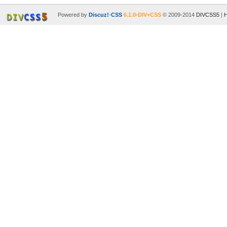
Powered by
Discuz!
-
CSS
6.1.0
-
DIV+CSS
© 2009-2014
DIVCSS5
|