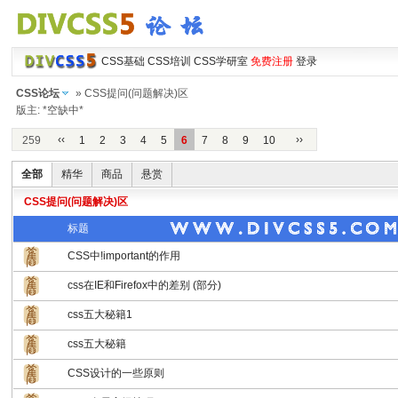
CSS基础
CSS培训
CSS学研室
免费注册
登录
CSS论坛
» CSS提问(问题解决)区
版主: *空缺中*
‹‹
››
259
1
2
3
4
5
6
7
8
9
10
全部
精华
商品
悬赏
CSS提问(问题解决)区
标题
CSS中!important的作用
css在IE和Firefox中的差别 (部分)
css五大秘籍1
css五大秘籍
CSS设计的一些原则