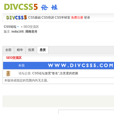
CSS基础
CSS培训
CSS学研室
免费注册
登录
CSS论坛
» SEO交流区
版主:
india168
,
湖南老肖
全部
精华
投票
悬赏
SEO交流区
标题
论坛公告:
CSS论坛放宽“签名”,注意度的把握
本版块或指定的范围内尚无主题。