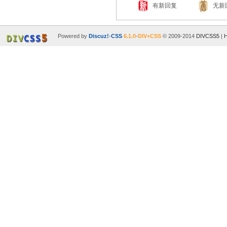
有新回复
无新
Powered by
Discuz!
-
CSS
6.1.0
-
DIV+CSS
© 2009-2014
DIVCSS5
|