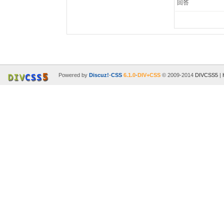
回答
Powered by
Discuz!
-
CSS
6.1.0
-
DIV+CSS
© 2009-2014
DIVCSS5
|