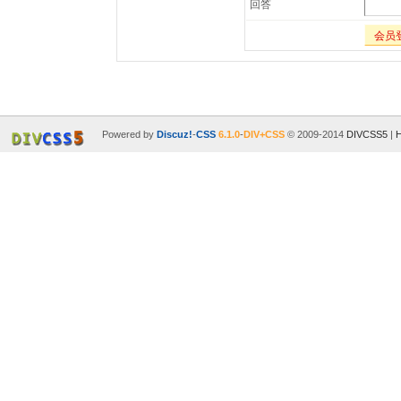
回答
会员
Powered by
Discuz!
-
CSS
6.1.0
-
DIV+CSS
© 2009-2014
DIVCSS5
|