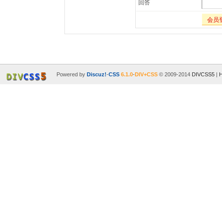
回答
会员
Powered by
Discuz!
-
CSS
6.1.0
-
DIV+CSS
© 2009-2014
DIVCSS5
|