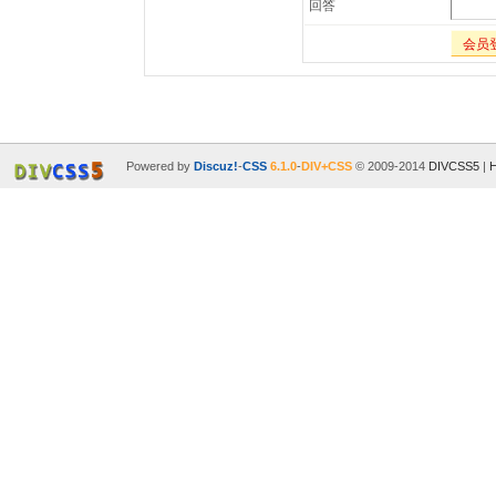
回答
会员
Powered by
Discuz!
-
CSS
6.1.0
-
DIV+CSS
© 2009-2014
DIVCSS5
|