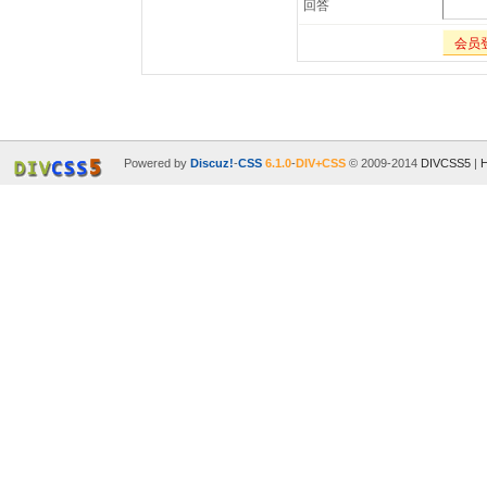
回答
会员
Powered by
Discuz!
-
CSS
6.1.0
-
DIV+CSS
© 2009-2014
DIVCSS5
|