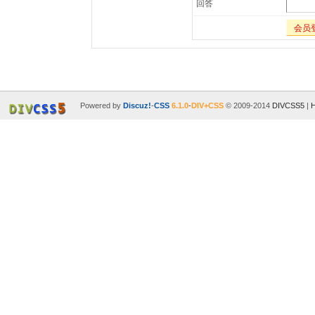
回答
会员
Powered by
Discuz!
-
CSS
6.1.0
-
DIV+CSS
© 2009-2014
DIVCSS5
|