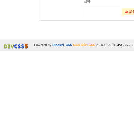
回答
会员
Powered by
Discuz!
-
CSS
6.1.0
-
DIV+CSS
© 2009-2014
DIVCSS5
|