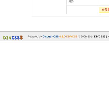
回答
会员
Powered by
Discuz!
-
CSS
6.1.0
-
DIV+CSS
© 2009-2014
DIVCSS5
|