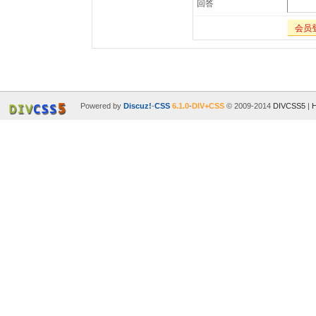
回答
会员
Powered by
Discuz!
-
CSS
6.1.0
-
DIV+CSS
© 2009-2014
DIVCSS5
|