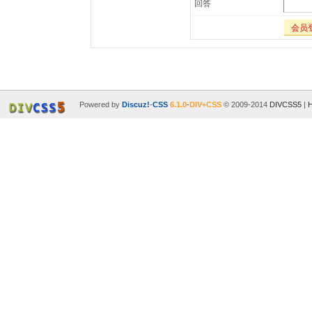
回答
会员
Powered by
Discuz!
-
CSS
6.1.0
-
DIV+CSS
© 2009-2014
DIVCSS5
|