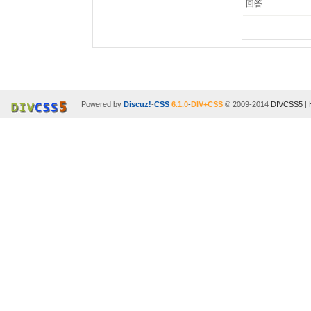
回答
Powered by
Discuz!
-
CSS
6.1.0
-
DIV+CSS
© 2009-2014
DIVCSS5
|