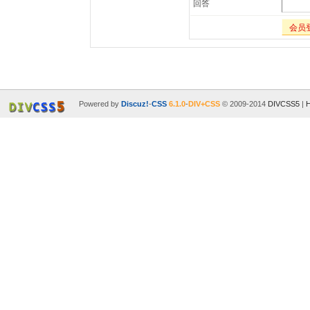
回答
会员
Powered by
Discuz!
-
CSS
6.1.0
-
DIV+CSS
© 2009-2014
DIVCSS5
|