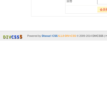
回答
会员
Powered by
Discuz!
-
CSS
6.1.0
-
DIV+CSS
© 2009-2014
DIVCSS5
|