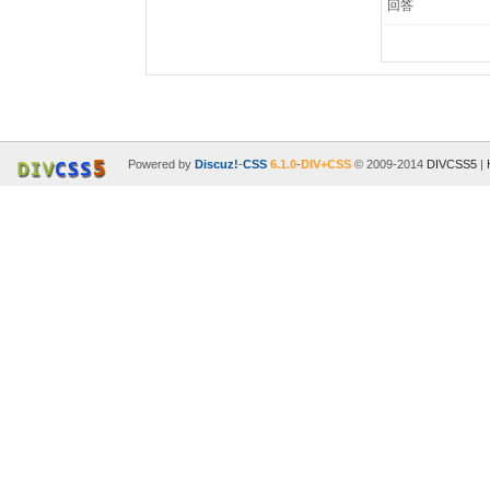
回答
Powered by
Discuz!
-
CSS
6.1.0
-
DIV+CSS
© 2009-2014
DIVCSS5
|