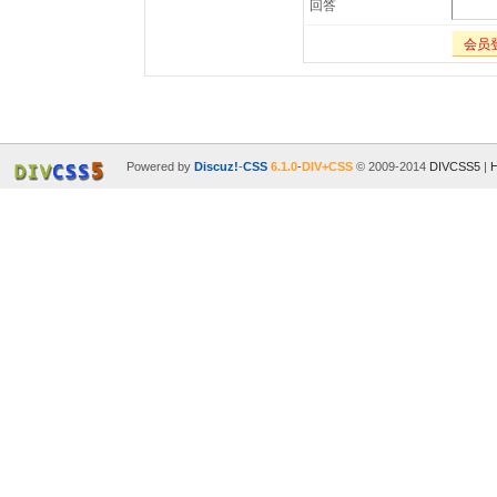
回答
会员
Powered by
Discuz!
-
CSS
6.1.0
-
DIV+CSS
© 2009-2014
DIVCSS5
|