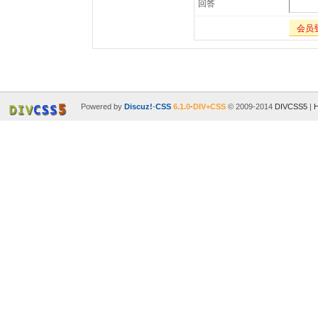
回答
会员
Powered by
Discuz!
-
CSS
6.1.0
-
DIV+CSS
© 2009-2014
DIVCSS5
|