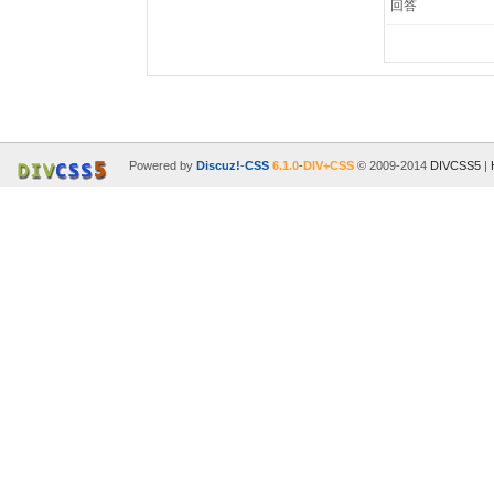
回答
Powered by
Discuz!
-
CSS
6.1.0
-
DIV+CSS
© 2009-2014
DIVCSS5
|