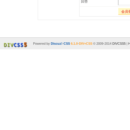
回答
会员
Powered by
Discuz!
-
CSS
6.1.0
-
DIV+CSS
© 2009-2014
DIVCSS5
|