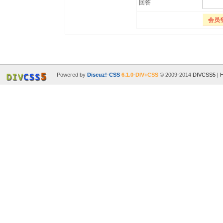
回答
会员
Powered by
Discuz!
-
CSS
6.1.0
-
DIV+CSS
© 2009-2014
DIVCSS5
|