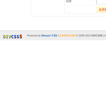
回答
会员
Powered by
Discuz!
-
CSS
6.1.0
-
DIV+CSS
© 2009-2014
DIVCSS5
|