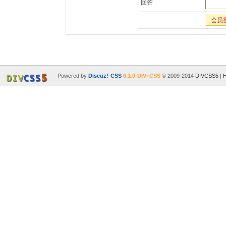
回答
会员
Powered by
Discuz!
-
CSS
6.1.0
-
DIV+CSS
© 2009-2014
DIVCSS5
|