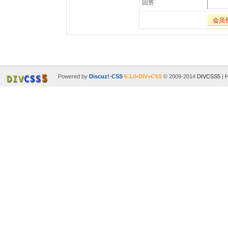
回答
会员
Powered by
Discuz!
-
CSS
6.1.0
-
DIV+CSS
© 2009-2014
DIVCSS5
|