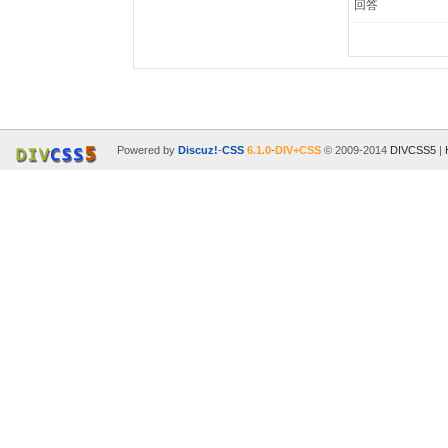
回答
Powered by
Discuz!
-
CSS
6.1.0
-
DIV+CSS
© 2009-2014
DIVCSS5
|