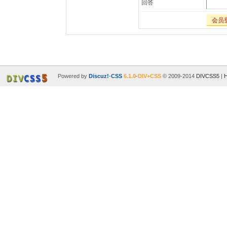
回答
会员
Powered by
Discuz!
-
CSS
6.1.0
-
DIV+CSS
© 2009-2014
DIVCSS5
|