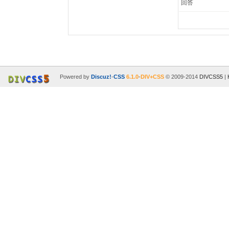
回答
Powered by
Discuz!
-
CSS
6.1.0
-
DIV+CSS
© 2009-2014
DIVCSS5
|