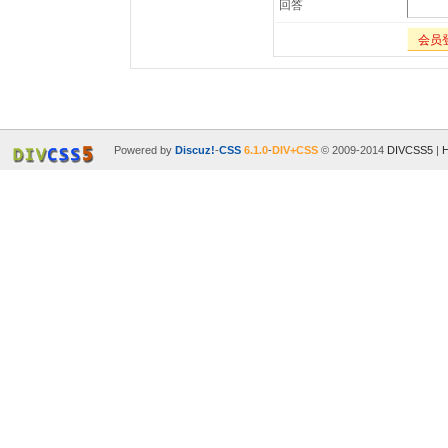
回答
会员
Powered by
Discuz!
-
CSS
6.1.0
-
DIV+CSS
© 2009-2014
DIVCSS5
|