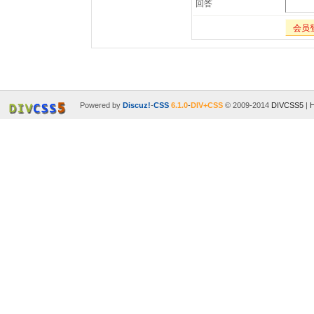
回答
会员
Powered by
Discuz!
-
CSS
6.1.0
-
DIV+CSS
© 2009-2014
DIVCSS5
|