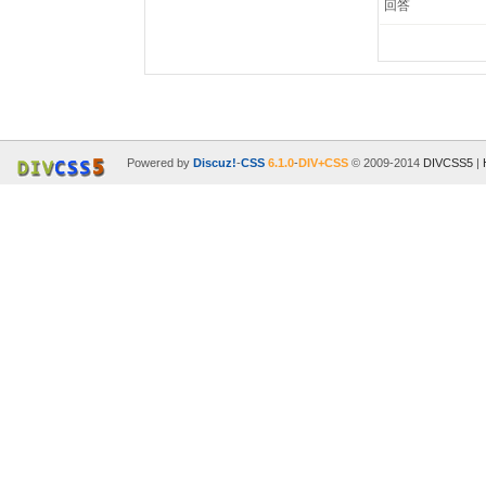
回答
Powered by
Discuz!
-
CSS
6.1.0
-
DIV+CSS
© 2009-2014
DIVCSS5
|