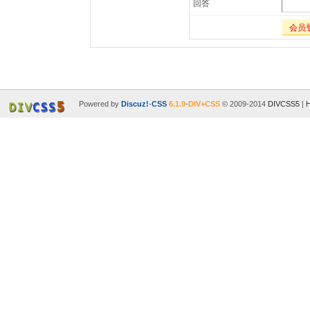
回答
会员
Powered by
Discuz!
-
CSS
6.1.0
-
DIV+CSS
© 2009-2014
DIVCSS5
|