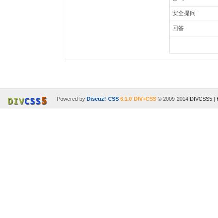
安全提问
回答
Powered by
Discuz!
-
CSS
6.1.0
-
DIV+CSS
© 2009-2014
DIVCSS5
|