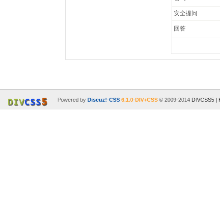
安全提问
回答
Powered by
Discuz!
-
CSS
6.1.0
-
DIV+CSS
© 2009-2014
DIVCSS5
|