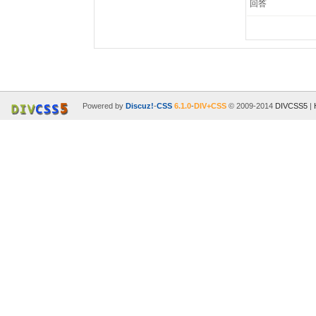
回答
Powered by
Discuz!
-
CSS
6.1.0
-
DIV+CSS
© 2009-2014
DIVCSS5
|