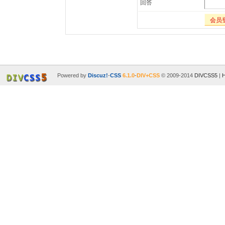
回答
会员
Powered by
Discuz!
-
CSS
6.1.0
-
DIV+CSS
© 2009-2014
DIVCSS5
|