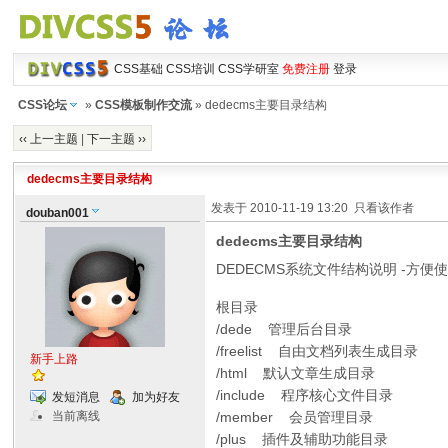
CSS基础
CSS培训
CSS学研室
免费注册
登录
CSS论坛
»
CSS模板制作交流
» dedecms主要目录结构
‹‹ 上一主题
|
下一主题 ››
dedecms主要目录结构
发表于 2010-11-19 13:20
只看该作者
douban001
dedecms主要目录结构
DEDECMS系统文件结构说明 -方
根目录
/dede 管理后台目录
/freelist 自由文档列表生成目录
新手上路
/html 默认文章生成目录
/include 程序核心文件目录
发短消息
加为好友
/member 会员管理目录
当前离线
/plus 插件及辅助功能目录