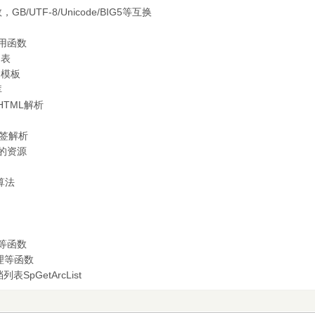
GB/UTF-8/Unicode/BIG5等互换
采集用函数
列表
使用模板
库
的HTML解析
板标签解析
p中的资源
词算法
音码等函数
码处理等函数
档列表SpGetArcList