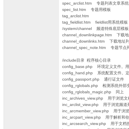
spec_arclist.htm 专题列表文章系
spec_list.htm 专题用模板
tag_arclist.htm
tag_fieldlist.htm fieldlist用系统模板
/system/channel 频道特殊底层模
channel_downlinkpage.htm
channel_downlinks.htm 下载地
channel_spec_note.htm 专题
/include目录 程序核心目录
config_base.php 环境
config_hand.php 系统配
config_passport.php 通行证文件
config_rglobals.php 检测系统外
config_rglobals_magic.php 同上
inc_archives_view.php 用于
inc_arclist_view.php 用于
inc_arcmember_view.php 
inc_arcpart_view.php
inc_arcsearch_view.php 用于文