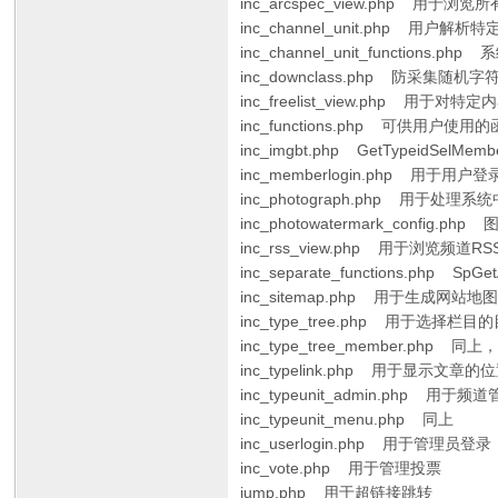
inc_arcspec_view.php 用
inc_channel_unit.php 用
inc_channel_unit_functions.
inc_downclass.php 防采集随机
inc_freelist_view.php 用于对
inc_functions.php 可供用户使
inc_imgbt.php GetTypeidSelMemb
inc_memberlogin.php 用于
inc_photograph.php 用于
inc_photowatermark_config.
inc_rss_view.php 用于浏览频
inc_separate_functions.php 
inc_sitemap.php 用于生成网站地
inc_type_tree.php 用于选择栏目
inc_type_tree_member.php 
inc_typelink.php 用于显示文
inc_typeunit_admin.php
inc_typeunit_menu.php 同上
inc_userlogin.php 用于管理员登录
inc_vote.php 用于管理投票
jump.php 用于超链接跳转