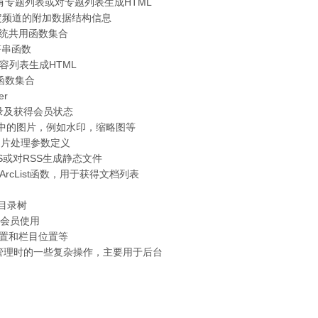
于浏览所有专题列表或对专题列表生成HTML
户解析特定频道的附加数据结构信息
php 系统共用函数集合
字符串函数
特定内容列表生成HTML
用的函数集合
er
用户登录及获得会员状态
处理系统中的图片，例如水印，缩略图等
php 图片处理参数定义
道RSS或对RSS生成静态文件
SpGetArcList函数，用于获得文档列表
图
的目录树
同上，会员使用
章的位置和栏目位置等
 用于频道管理时的一些复杂操作，主要用于后台