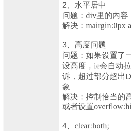
2
、水平居中
问题：
div
里的内容
解决：
mairgin:0px a
3
、高度问题
问题：如果设置了
设高度，
ie
会自动
诉，超过部分超出
D
象
解决：控制恰当的
或者设置
overflow:h
4
、
clear:both;