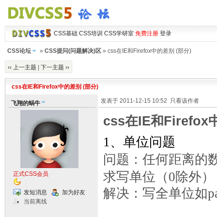
CSS基础
CSS培训
CSS学研室
免费注册
登录
CSS论坛
»
CSS提问(问题解决)区
» css在IE和Firefox中的差别 (部分)
‹‹ 上一主题
|
下一主题 ››
css在IE和Firefox中的差别 (部分)
发表于 2011-12-15 10:52
只看该作者
飞翔的蜗牛
css在IE和Firefo
1
、单位问题
问题：任何距离的
求写单位（
0
除外）
正式CSS会员
解决：写全单位如
p
发短消息
加为好友
当前离线