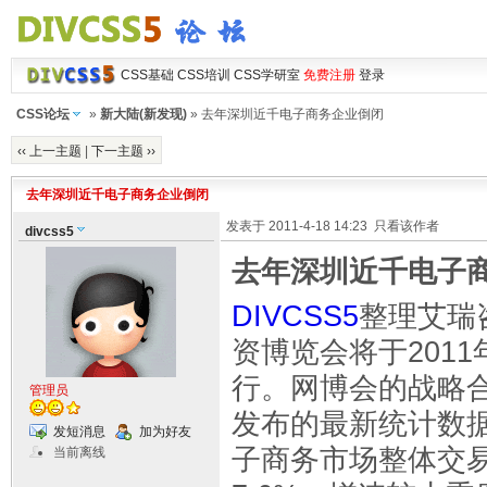
CSS基础
CSS培训
CSS学研室
免费注册
登录
CSS论坛
»
新大陆(新发现)
» 去年深圳近千电子商务企业倒闭
‹‹ 上一主题
|
下一主题 ››
去年深圳近千电子商务企业倒闭
发表于 2011-4-18 14:23
只看该作者
divcss5
去年深圳近千电子
DIVCSS5
整理艾瑞
资博览会将于2011
行。网博会的战略
管理员
发布的最新统计数据
发短消息
加为好友
子商务市场整体交易
当前离线