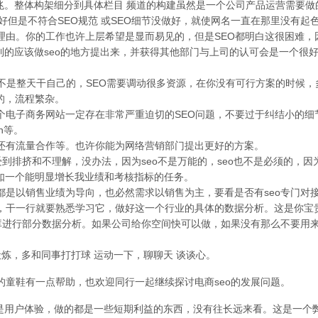
兆。整体构架细分到具体栏目 频道的构建虽然是一个公司产品运营需要做
很好但是不符合SEO规范 或SEO细节没做好，就使网名一直在那里没有起
任理由。你的工作也许上层希望是显而易见的，但是SEO都明白这很困难
到的应该做seo的地方提出来，并获得其他部门与上司的认可会是一个很
EO不是整天干自己的，SEO需要调动很多资源，在你没有可行方案的时
的，流程繁杂。
一个电子商务网站一定存在非常严重迫切的SEO问题，不要过于纠结小的细
an等。
架还有流量合作等。也许你能为网络营销部门提出更好的方案。
非常受到排挤和不理解，没办法，因为seo不是万能的，seo也不是必须的
比如一个能明显增长我业绩和考核指标的任务。
般都是以销售业绩为导向，也必然需求以销售为主，要看是否有seo专门对
课，干一行就要熟悉学习它，做好这一个行业的具体的数据分析。这是你宝
数据库进行部分数据分析。如果公司给你空间快可以做，如果没有那么不要
锻炼，多和同事打打球 运动一下，聊聊天 谈谈心。
的童鞋有一点帮助，也欢迎同行一起继续探讨电商seo的发展问题。
是用户体验，做的都是一些短期利益的东西，没有往长远来看。这是一个