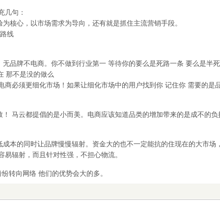
充几句：
验为核心，以市场需求为导向，还有就是抓住主流营销手段。
的路线
无品牌不电商。你不做到行业第一 等待你的要么是死路一条 要么是半
货在 那不是没的做么
年电商必须更细化市场！如果让细化市场中的用户找到你 记住你 需要的是品
致！ 马云都提倡的是小而美。电商应该知道品类的增加带来的是成不的负
成本的同时让品牌慢慢辐射。资金大的也不一定能抗的住现在的大市场，
小容易辐射，而且针对性强，不担心物流。
商纷纷转向网络 他们的优势会大的多。