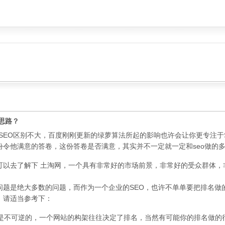
思路？
电商SEO区别不大，百度刚刚更新的绿萝算法所起的影响也许会让你更专注
份令他满意的答卷，这份答卷是否满意，其实并不一定就一定和seo做的
可以去了解下 土淘网，一个具有非常好的市场前景，非常好的受众群体，
问题是绝大多数的问题，而作为一个企业的SEO，也许不单单要把排名做
，请适当参考下：
顺序是不可逆的，一个网站的构架往往决定了排名，当然有可能你的排名做