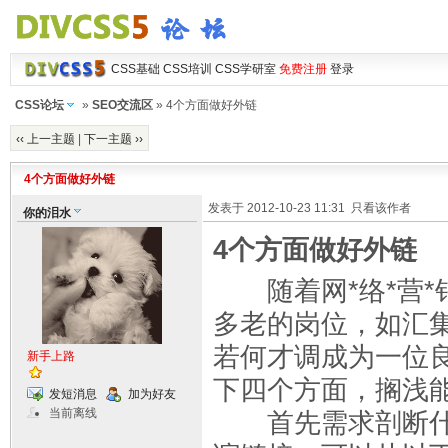
CSS基础
CSS培训
CSS学研室
免费注册
登录
CSS论坛
»
SEO交流区
» 4个方面做好外链
‹‹ 上一主题
|
下一主题 ››
4个方面做好外链
发表于 2012-10-23 11:31
只看该作者
你的泪水
4个方面做好外链
随着网*络*营*
多老的岗位，如汇
若何才调成为一位
新手上路
下四个方面，搁浅
发短消息
加为好友
当前离线
首先需求剖断什