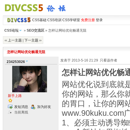
CSS基础
CSS培训
CSS学研室
免费注册
登录
CSS论坛
»
SEO交流区
» 怎样让网站优化畅通无阻
‹‹ 上一主题
|
下一主题 ››
怎样让网站优化畅通无阻
发表于 2013-5-16 21:29
只看该作者
234253026
怎样让网站优化畅
网站优化说到底就
你的网站，那么你
新手上路
的胃口，让你的网
发短消息
加为好友
www.90kuku.co
当前离线
1、必须主动诱导