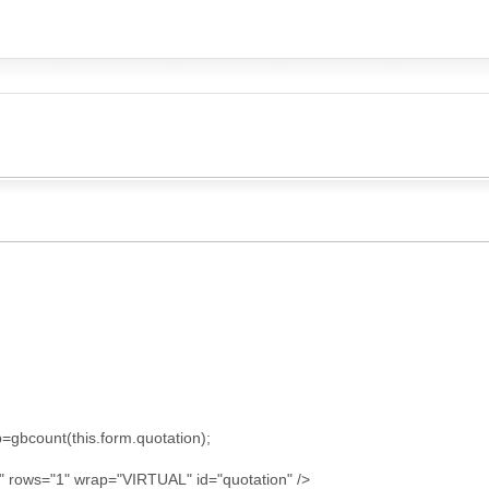
bcount(this.form.quotation);
" rows="1" wrap="VIRTUAL" id="quotation" />