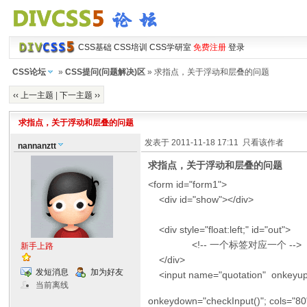
CSS基础
CSS培训
CSS学研室
免费注册
登录
CSS论坛
»
CSS提问(问题解决)区
» 求指点，关于浮动和层叠的问题
‹‹ 上一主题
|
下一主题 ››
求指点，关于浮动和层叠的问题
发表于 2011-11-18 17:11
只看该作者
nannanztt
求指点，关于浮动和层叠的问题
<form id="form1">
<div id="show"></div>
<div style="float:left;" id="out">
<!-- 一个标签对应一个 -->
新手上路
</div>
发短消息
加为好友
<input name="quotation" onkeyup=g
当前离线
onkeydown="checkInput()"; cols="80