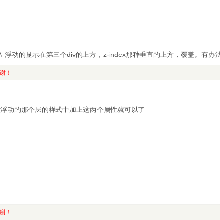
左浮动的显示在第三个div的上方，z-index那种垂直的上方，覆盖。有办
谢谢！
dex:1;在你想要浮动的那个层的样式中加上这两个属性就可以了
谢谢！