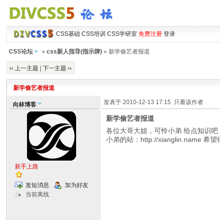
CSS基础
CSS培训
CSS学研室
免费注册
登录
CSS论坛
»
css新人指导(指示牌)
» 新学偷艺者报道
‹‹ 上一主题
|
下一主题 ››
新学偷艺者报道
发表于 2010-12-13 17:15
只看该作者
向林博客
新学偷艺者报道
各位大哥大姐，可怜小弟 给点知识吧，
小弟的站：http://xianglin.na
新手上路
发短消息
加为好友
当前离线