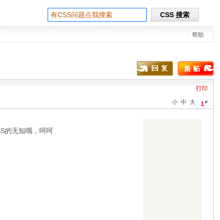
帮助
打印
小
中
大
#
1
SS的无知哦，呵呵