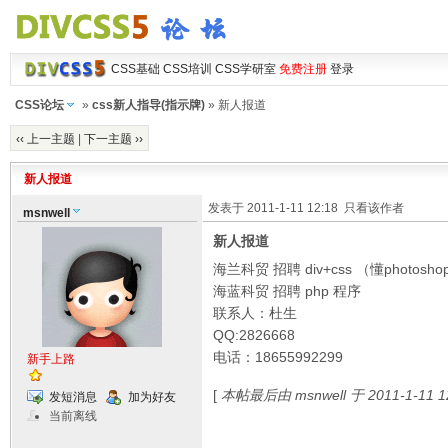
CSS基础
CSS培训
CSS学研室
免费注册
登录
CSS论坛
»
css新人指导(指示牌)
» 新人报道
‹‹ 上一主题
|
下一主题 ››
新人报道
发表于 2011-1-11 12:18
只看该作者
msnwell
新人报道
海兰科贸 招聘 div+css （懂photos
海蓝科贸 招聘 php 程序
联系人：杜生
QQ:2826668
电话：18655992299
新手上路
[
本帖最后由 msnwell 于 2011-1-11 
发短消息
加为好友
当前离线