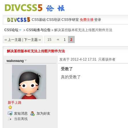
CSS基础
CSS培训
CSS学研室
免费注册
登录
CSS论坛
»
CSS站务与公告
» 解决某些版本IE无法上传图片附件方法
‹‹
‹‹ 上一主题
|
下一主题 ››
15
1
2
解决某些版本IE无法上传图片附件方法
发表于 2012-4-12 17:31
只看该作者
wakewang
受教了
真的受教了
新手上路
发短消息
加为好友
当前离线