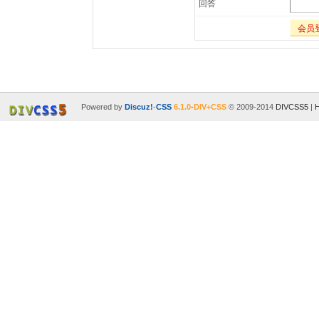
回答
会员
Powered by
Discuz!
-
CSS
6.1.0
-
DIV+CSS
© 2009-2014
DIVCSS5
|