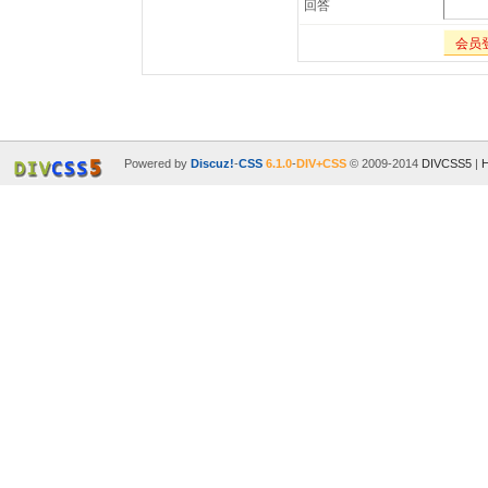
回答
会员
Powered by
Discuz!
-
CSS
6.1.0
-
DIV+CSS
© 2009-2014
DIVCSS5
|