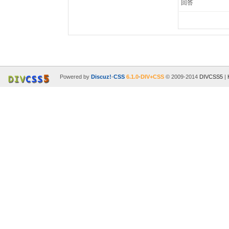
回答
Powered by
Discuz!
-
CSS
6.1.0
-
DIV+CSS
© 2009-2014
DIVCSS5
|