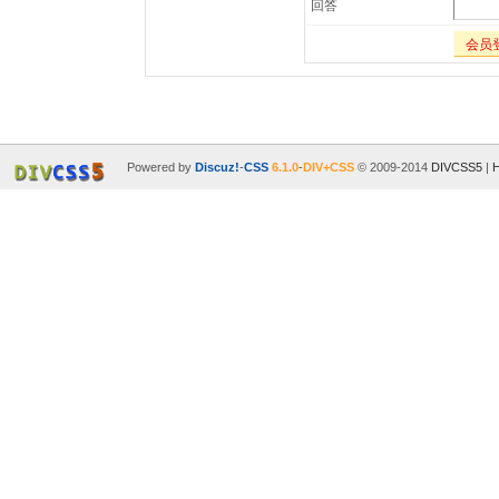
回答
会员
Powered by
Discuz!
-
CSS
6.1.0
-
DIV+CSS
© 2009-2014
DIVCSS5
|